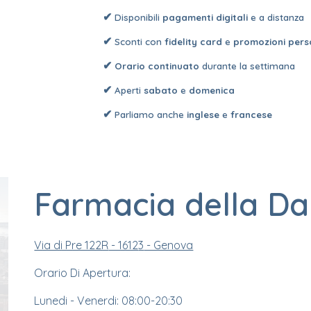
✔
Disponibil
i
pagamenti digitali
e a distanza
✔
Sconti con
fidelity card
e
promozioni pers
✔
Orario continuato
durante la settimana
✔
Aperti
sabato
e
domenica
✔
P
arliamo anche
inglese
e
francese
Farmacia della D
Via di Pre 122R
- 1612
3
- Genova
Orario Di Apertura:
Lunedi - Venerdi: 08:
0
0-
20
:30