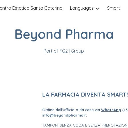
entro Estetico Santa Caterina
Languages
Smart
ip to main content
Skip to navigat
Beyond Pharma
Part of FG2 | Group
LA FARMACIA DIVENTA SMART
Ordina dall'ufficio o da casa via
WhatsApp
(+3
info@beyondpharma.it
TAMPON
I
SENZA CODA E SENZA
PRENOTAZION