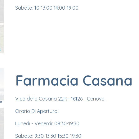
Sabato:
10
-13:
0
0 1
4
:
0
0-19:
0
0
Farmacia
Casana
Vico della Casana
2
2
R - 16126 - Genova
Orario Di Apertura:
Lunedi - Venerdi: 08:
3
0-
19
:
3
0
Sabato: 9:
3
0-13:
3
0 15:
3
0-19:
3
0