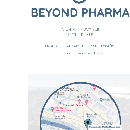
VIENI A TROVARCI!
COME FIND US!
ENGLISH
-
FRANÇAIS
-
DEUTSCH
-
ESPAÑOL
for more info on covid tests