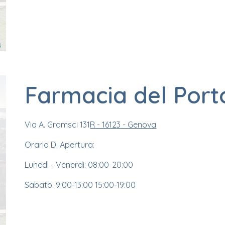
Farmacia del Port
Via A. Gramsci 131
R - 1612
3
- Genova
Orario Di Apertura:
Lunedi - Venerdi: 08:
0
0-
20:0
0
Sabato: 9:
0
0-13:
0
0 15:
0
0-19:
0
0