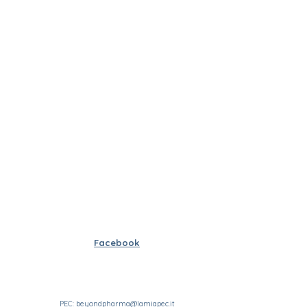
.
Facebook
PEC: beyondpharma@lamiapec.it