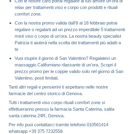
Con le nostre card potrai regalare al tuo amore un’ora di
relax per trattamenti viso e corpo con prodotti e rituali
comfort zone.
Con la nostra promo valida dall’8 al 18 febbraio potrai
regalare o regalarti ad un prezzo imperdibile 5 trattamenti
misti viso o corpo di un’ora. La nostra beauty specialist
Patrizia ti aiuterà nella scelta dei trattamenti piú adatti a
te
Vuoi stupire il giorno di San Valentino? Regalatevi un
massaggio Californiano rilassante di un’ora. Scopri il
prezzo promo per le coppie valido solo nel giorno di San
Valentino, posti limitati.
Tanti altri regali e pensierini ti aspettano nelle nostre
farmacie del centro storico di Genova.
Tutti i trattamenti viso corpo rituali comfort zone si
effettueranno presso la farmacia Santa Caterina, salita
santa caterina 24R, Genova.
Per info puoi contattarci tramite telefono 010561414
whatsapp +39 375 7232558